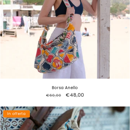
Borsa Anello
Prezzo
Prezzo
€48,00
€60,00
di
scontato
listino
In offerta