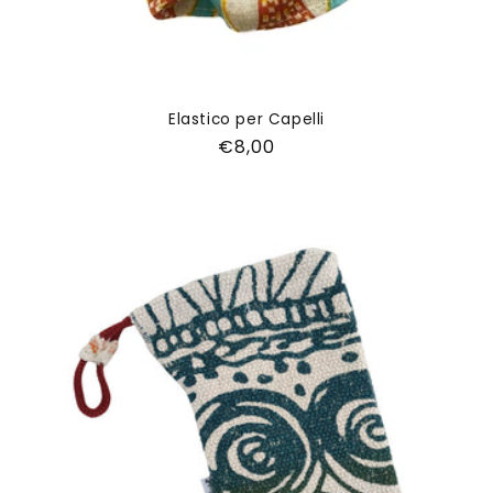
Elastico per Capelli
Prezzo
€8,00
di
listino