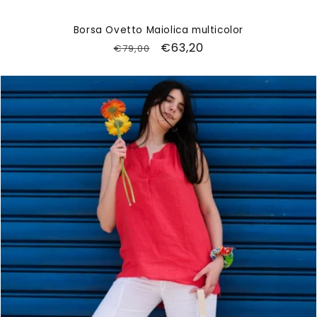
Borsa Ovetto Maiolica multicolor
Prezzo
Prezzo
€63,20
€79,00
di
scontato
listino