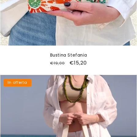
Bustina Stefania
Prezzo
Prezzo
€15,20
€19,00
di
scontato
listino
In offerta