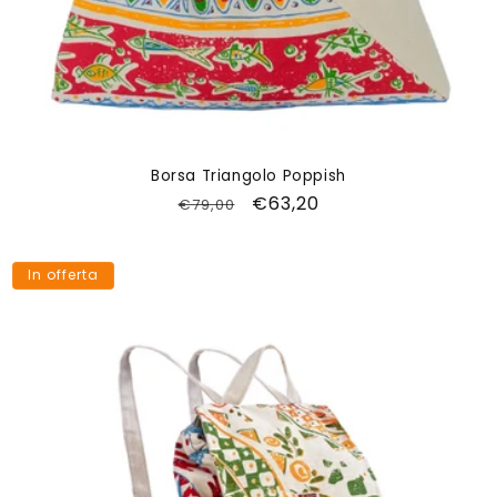
Borsa Triangolo Poppish
Prezzo
Prezzo
€63,20
€79,00
di
scontato
listino
In offerta