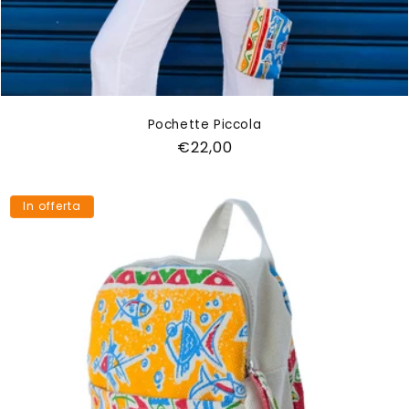
Pochette Piccola
Prezzo
€22,00
di
listino
In offerta