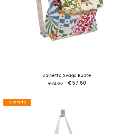
Zainetto Svago Ruote
Prezzo
Prezzo
€57,60
€72,00
di
scontato
listino
In offerta