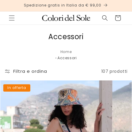
Vai
Spedizione gratis in Italia da € 99,00
direttamente
ai contenuti
Carrello
C
Accessori
o
Home
l
›
Accessori
l
Filtra e ordina
e
107 prodotti
z
In offerta
i
o
n
e
: