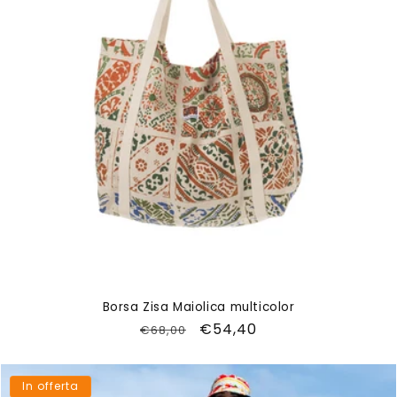
Borsa Zisa Maiolica multicolor
Prezzo
Prezzo
€54,40
€68,00
di
scontato
listino
In offerta