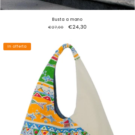
Busta a mano
Prezzo
Prezzo
€24,30
€27,00
di
scontato
listino
In offerta