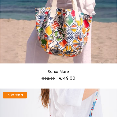
Borsa Mare
Prezzo
Prezzo
€49,60
€62,00
di
scontato
listino
In offerta