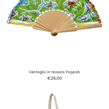
Ventaglio in tessuto Poppish
Prezzo
€29,00
di
listino