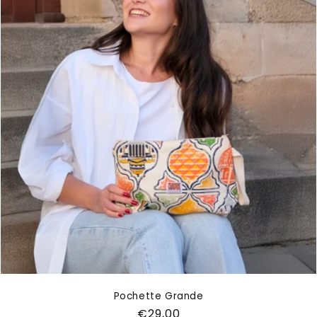
Pochette Grande
Prezzo
€29,00