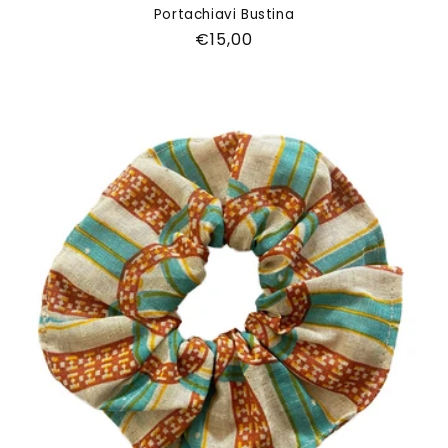
Portachiavi Bustina
Prezzo
€15,00
di
listino