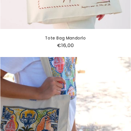
Tote Bag Mandorlo
Prezzo
€16,00
di
listino