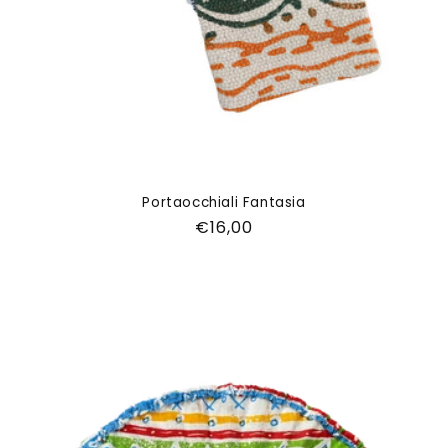
Portaocchiali Fantasia
Prezzo
€16,00
di
listino