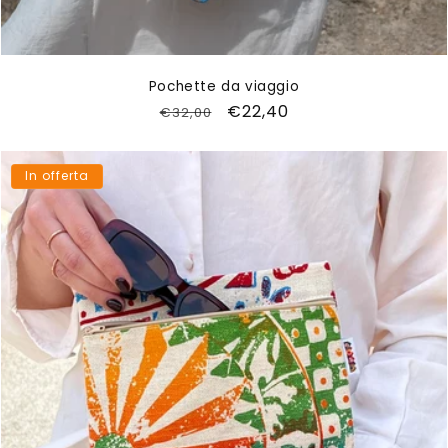
Pochette da viaggio
Prezzo
Prezzo
€22,40
€32,00
di
scontato
listino
In offerta