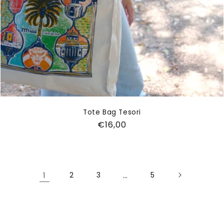
Tote Bag Tesori
Prezzo
€16,00
di
listino
1
2
3
…
5