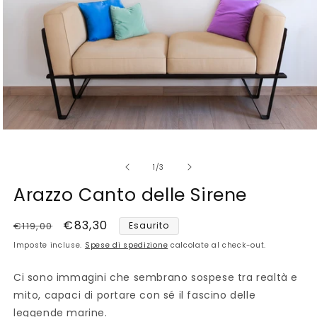
Apri
contenuti
multimediali
1
su
1
/
3
in
finestra
Arazzo Canto delle Sirene
modale
Prezzo
Prezzo
€83,30
€119,00
Esaurito
di
scontato
Imposte incluse.
Spese di spedizione
calcolate al check-out.
listino
Ci sono immagini che sembrano sospese tra realtà e
mito, capaci di portare con sé il fascino delle
leggende marine.