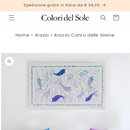
Vai
Spedizione gratis in Italia da € 99,00
direttamente
ai contenuti
Carrello
Home
Arazzi
Arazzo Canto delle Sirene
Passa alle
informazioni
sul
prodotto