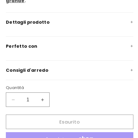
grande
.
Dettagli prodotto
Perfetto con
Consigli d'arredo
Quantità
Diminuisci
Aumenta
quantità
quantità
per
per
Esaurito
Arazzo
Arazzo
Canto
Canto
delle
delle