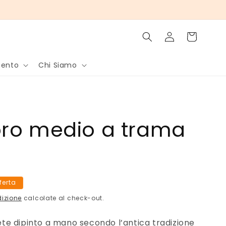
Accedi
Carrello
mento
Chi Siamo
oro medio a trama
fferta
dizione
calcolate al check-out.
e dipinto a mano secondo l’antica tradizione