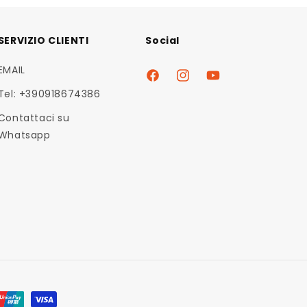
SERVIZIO CLIENTI
Social
EMAIL
Facebook
Instagram
YouTube
Tel: +390918674386
Contattaci su
Whatsapp