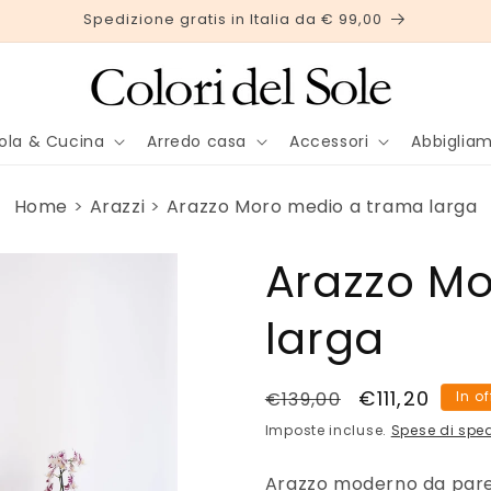
Spedizione gratis in Italia da € 99,00
ola & Cucina
Arredo casa
Accessori
Abbiglia
Home
Arazzi
Arazzo Moro medio a trama larga
Arazzo M
larga
Prezzo
Prezzo
€111,20
€139,00
In o
di
scontato
Imposte incluse.
Spese di spe
listino
Arazzo moderno da paret