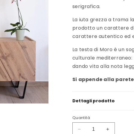
serigrafica.
La iuta grezza a trama l
prodotto un carattere d
carattere autentico ed e
La testa di Moro è un sog
culturale mediterraneo: 
dando vita alla nota le
Si appende alla parete
Dettagli prodotto
Quantità
Diminuisci
Aumenta