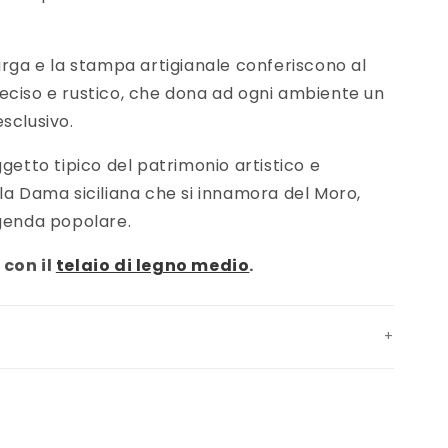
arga e la stampa artigianale conferiscono al
eciso e rustico, che dona ad ogni ambiente un
sclusivo.
getto tipico del patrimonio artistico e
la Dama siciliana che si innamora del Moro,
ggenda popolare.
 con il
telaio di legno medio
.