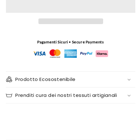
grande
grande
a
a
trama
trama
larga
larga
Pagamenti Sicuri • Secure Payments
Prodotto Ecosostenibile
Prenditi cura dei nostri tessuti artigianali