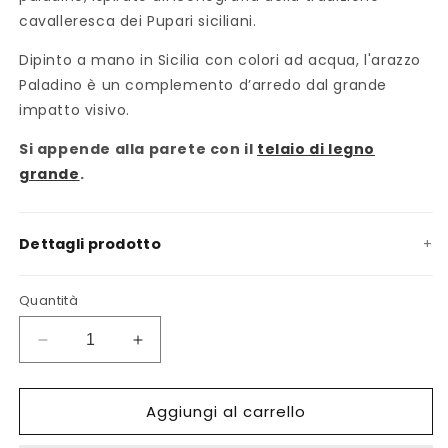
cavalleresca dei Pupari siciliani.
Dipinto a mano in Sicilia con colori ad acqua, l'arazzo
Paladino è un complemento d’arredo dal grande
impatto visivo.
Si appende alla parete con il
telaio di legno
grande
.
Dettagli prodotto
Quantità
Diminuisci
Aumenta
quantità
quantità
per
per
Aggiungi al carrello
Arazzo
Arazzo
Paladino
Paladino