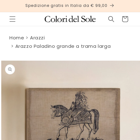
Vai
Spedizione gratis in Italia da € 99,00
direttamente
ai contenuti
Carrello
Home
Arazzi
Arazzo Paladino grande a trama larga
Passa alle
informazioni
sul
prodotto