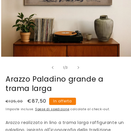
Apri
contenuti
su
multimediali
1
/
3
1
in
Arazzo Paladino grande a
finestra
modale
trama larga
Prezzo
Prezzo
€87,50
€125,00
In offerta
di
scontato
Imposte incluse.
Spese di spedizione
calcolate al check-out.
listino
Arazzo realizzato in lino a trama larga raffigurante un
paladino, ispirato all'iconografia della tradizione