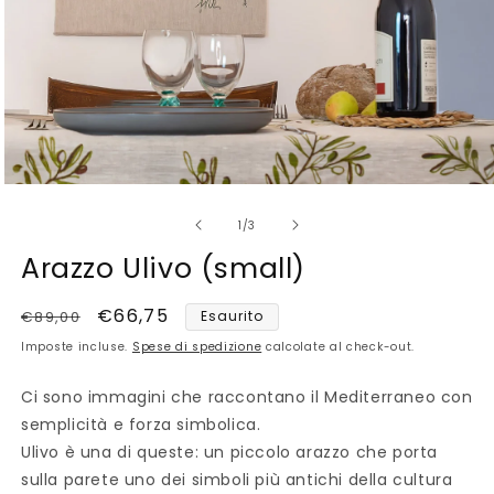
Apri
contenuti
su
multimediali
1
/
3
1
in
Arazzo Ulivo (small)
finestra
modale
Prezzo
Prezzo
€66,75
€89,00
Esaurito
di
scontato
Imposte incluse.
Spese di spedizione
calcolate al check-out.
listino
Ci sono immagini che raccontano il Mediterraneo con
semplicità e forza simbolica.
Ulivo è una di queste: un piccolo arazzo che porta
sulla parete uno dei simboli più antichi della cultura