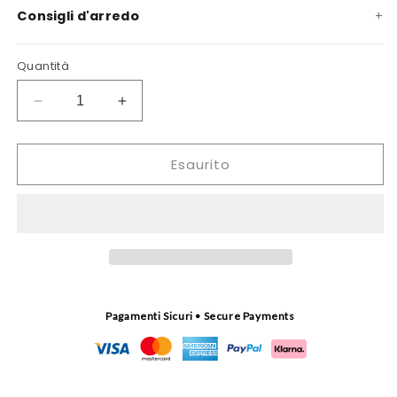
Consigli d'arredo
Quantità
Diminuisci
Aumenta
quantità
quantità
per
per
Esaurito
Arazzo
Arazzo
Ulivo
Ulivo
(small)
(small)
Pagamenti Sicuri • Secure Payments