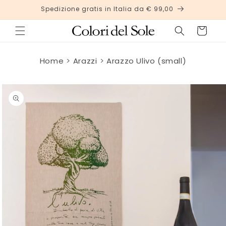
Vai
Spedizione gratis in Italia da € 99,00
direttamente
ai contenuti
Carrello
Home
Arazzi
Arazzo Ulivo (small)
Passa alle
informazioni
sul
prodotto