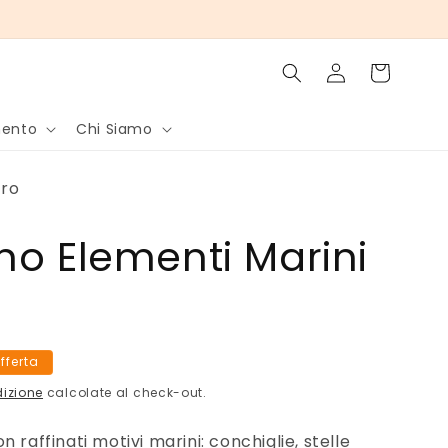
Accedi
Carrello
mento
Chi Siamo
rro
no Elementi Marini
offerta
dizione
calcolate al check-out.
 raffinati motivi marini: conchiglie, stelle