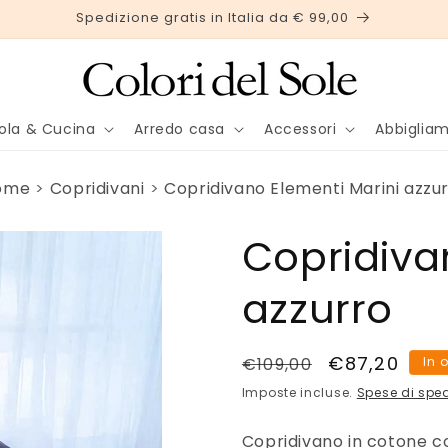
Spedizione gratis in Italia da € 99,00
ola & Cucina
Arredo casa
Accessori
Abbiglia
ome
Copridivani
Copridivano Elementi Marini azzu
Copridiva
azzurro
Prezzo
Prezzo
€87,20
€109,00
In 
di
scontato
Imposte incluse.
Spese di spe
listino
Copridivano in cotone con