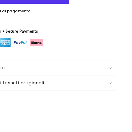
oni di pagamento
ri • Secure Payments
le
i tessuti artigianali