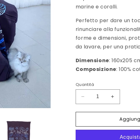
marine e coralli.
Perfetto per dare un toc
rinunciare alla funzional
forme e dimensioni, prot
da lavare, per una prati
Dimensione
: 160x205 c
Composizione
: 100% c
Quantità
Diminuisci
Aumenta
quantità
quantità
per
per
Aggiungi
Copridivano
Copridivan
Elementi
Elementi
Marini
Marini
azzurro
azzurro