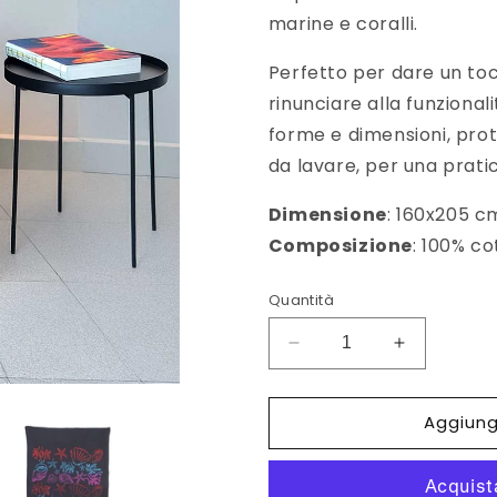
marine e coralli.
Perfetto per dare un toc
rinunciare alla funzional
forme e dimensioni, prot
da lavare, per una prati
Dimensione
: 160x205 c
Composizione
: 100% c
Quantità
Diminuisci
Aumenta
quantità
quantità
per
per
Aggiungi
Copridivano
Copridivan
Elementi
Elementi
Marini
Marini
fucsia
fucsia