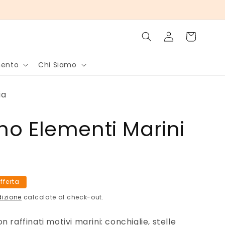
Accedi
Carrello
mento
Chi Siamo
ia
no Elementi Marini
offerta
dizione
calcolate al check-out.
 raffinati motivi marini: conchiglie, stelle