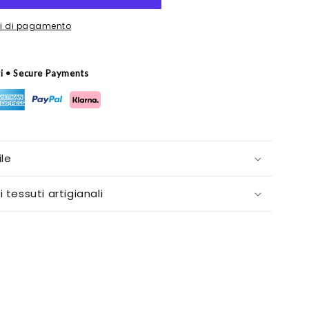
oni di pagamento
ri • Secure Payments
le
i tessuti artigianali