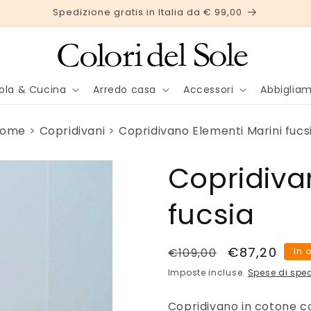
Spedizione gratis in Italia da € 99,00
ola & Cucina
Arredo casa
Accessori
Abbiglia
Home
Copridivani
Copridivano Elementi Marini fucs
Copridiva
fucsia
Prezzo
Prezzo
€87,20
€109,00
In 
di
scontato
Imposte incluse.
Spese di spe
listino
Copridivano in cotone con