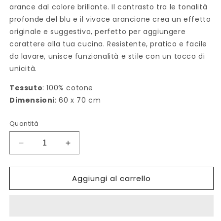
arance dal colore brillante. Il contrasto tra le tonalità
profonde del blu e il vivace arancione crea un effetto
originale e suggestivo, perfetto per aggiungere
carattere alla tua cucina. Resistente, pratico e facile
da lavare, unisce funzionalità e stile con un tocco di
unicità.
Tessuto
: 100% cotone
Dimensioni
: 60 x 70 cm
Quantità
Diminuisci
Aumenta
quantità
quantità
per
per
Aggiungi al carrello
Strofinaccio
Strofinaccio
Arancio
Arancio