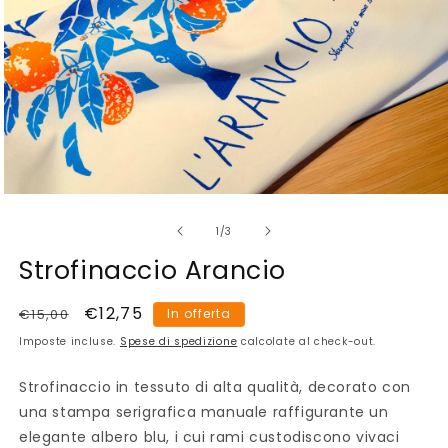
Apri
contenuti
su
multimediali
1
/
3
1
in
Strofinaccio Arancio
finestra
modale
Prezzo
Prezzo
€12,75
€15,00
In offerta
di
scontato
Imposte incluse.
Spese di spedizione
calcolate al check-out.
listino
Strofinaccio in tessuto di alta qualità, decorato con
una stampa serigrafica manuale raffigurante un
elegante albero blu, i cui rami custodiscono vivaci