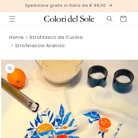
Vai
Spedizione gratis in Italia da € 99,00
direttamente
ai contenuti
Carrello
Home
Strofinacci da Cucina
Strofinaccio Arancio
Passa alle
informazioni
sul
prodotto