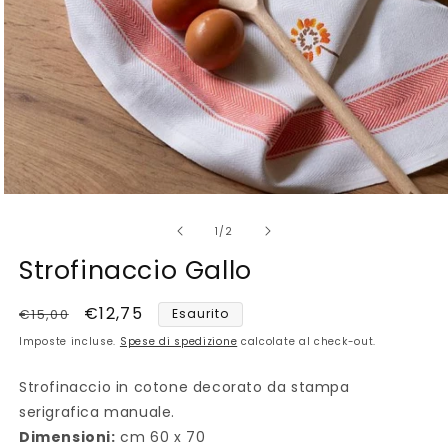
Apri
contenuti
su
multimediali
1
/
2
1
in
Strofinaccio Gallo
finestra
modale
Prezzo
Prezzo
€12,75
€15,00
Esaurito
di
scontato
Imposte incluse.
Spese di spedizione
calcolate al check-out.
listino
Strofinaccio in cotone decorato da stampa
serigrafica manuale.
Dimensioni:
cm 60 x 70