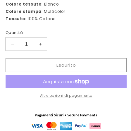
Colore tessuto
: Bianco
Colore stampa
: Multicolor
Tessuto
: 100% Cotone
Quantità
Diminuisci
Aumenta
quantità
quantità
per
per
Esaurito
Strofinaccio
Strofinaccio
Gallo
Gallo
Altre opzioni di pagamento
Pagamenti Sicuri • Secure Payments