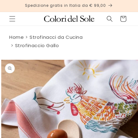
Vai
Spedizione gratis in Italia da € 99,00
direttamente
ai contenuti
Carrello
Home
Strofinacci da Cucina
Strofinaccio Gallo
Passa alle
informazioni
sul
prodotto