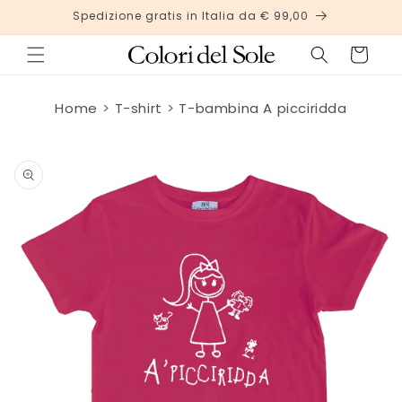
Vai
Spedizione gratis in Italia da € 99,00
direttamente
ai contenuti
Carrello
Home
T-shirt
T-bambina A picciridda
Passa alle
informazioni
sul
prodotto