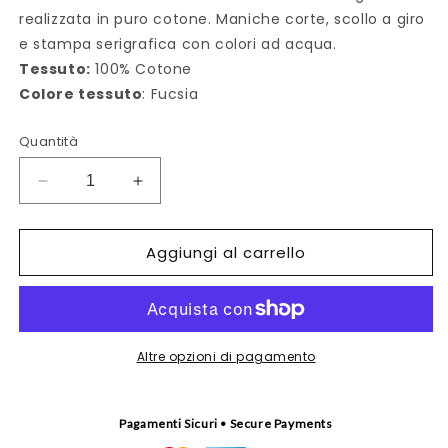
realizzata in puro cotone. Maniche corte, scollo a giro
e stampa serigrafica con colori ad acqua.
Tessuto:
100% Cotone
Colore tessuto
: Fucsia
Quantità
Diminuisci
Aumenta
quantità
quantità
per
per
Aggiungi al carrello
T-
T-
bambina
bambina
A
A
picciridda
picciridda
Altre opzioni di pagamento
Pagamenti Sicuri • Secure Payments