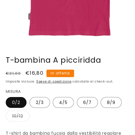
Apri
contenuti
T-bambina A picciridda
multimediali
1
in
Prezzo
Prezzo
€16,80
€21,00
In offerta
finestra
di
scontato
modale
Imposte incluse.
Spese di spedizione
calcolate al check-out.
listino
MISURA
0/2
2/3
4/5
6/7
8/9
Variante
10/12
esaurita
o
non
disponibile
T-shirt da bambina fucsia dalla vestibilità regolare