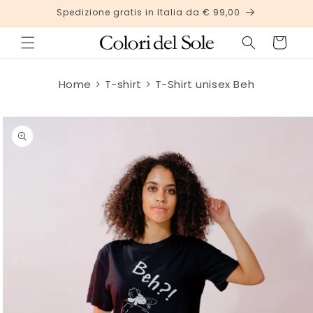
Vai
Spedizione gratis in Italia da € 99,00
direttamente
ai contenuti
Carrello
Home
T-shirt
T-Shirt unisex Beh
Passa alle
informazioni
sul
prodotto