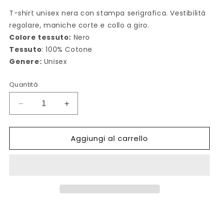
T-shirt unisex nera con stampa serigrafica. Vestibilità
regolare, maniche corte e collo a giro.
Colore tessuto:
Nero
Tessuto
: 100% Cotone
Genere:
Unisex
Quantità
Diminuisci
Aumenta
quantità
quantità
per
per
Aggiungi al carrello
T-
T-
Shirt
Shirt
unisex
unisex
Beh
Beh