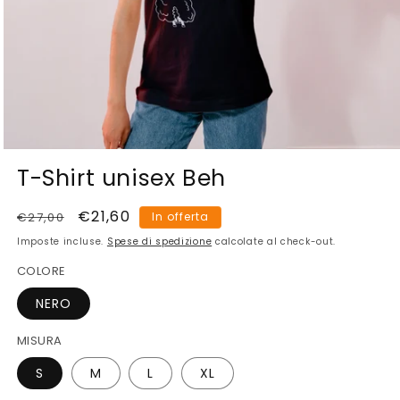
Apri
contenuti
T-Shirt unisex Beh
multimediali
1
in
Prezzo
Prezzo
€21,60
€27,00
In offerta
finestra
di
scontato
modale
Imposte incluse.
Spese di spedizione
calcolate al check-out.
listino
COLORE
NERO
MISURA
S
M
L
XL