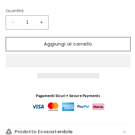
Quantità
Diminuisci
Aumenta
quantità
quantità
per
per
Aggiungi al carrello
T-
T-
shirt
shirt
unisex
unisex
Anciova
Anciova
Pagamenti Sicuri • Secure Payments
Prodotto Ecosostenibile