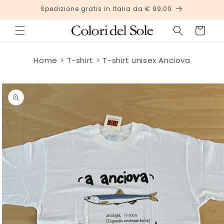
Vai
Spedizione gratis in Italia da € 99,00
direttamente
ai contenuti
Carrello
Home
T-shirt
T-shirt unisex Anciova
Passa alle
informazioni
sul
prodotto