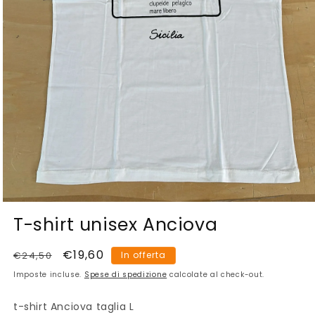
Apri
contenuti
T-shirt unisex Anciova
multimediali
1
in
Prezzo
Prezzo
€19,60
€24,50
In offerta
finestra
di
scontato
modale
Imposte incluse.
Spese di spedizione
calcolate al check-out.
listino
t-shirt Anciova taglia L