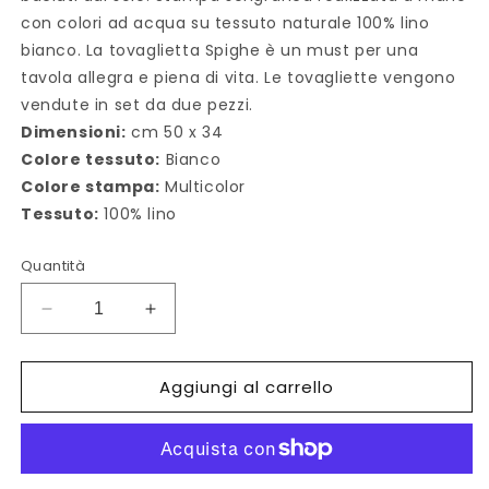
con colori ad acqua su tessuto naturale 100% lino
bianco. La tovaglietta Spighe è un must per una
tavola allegra e piena di vita. Le tovagliette vengono
vendute in set da due pezzi.
Dimensioni:
cm 50 x 34
Colore tessuto:
Bianco
Colore stampa:
Multicolor
Tessuto:
100% lino
Quantità
Diminuisci
Aumenta
quantità
quantità
per
per
Aggiungi al carrello
Tovaglietta
Tovaglietta
Americana
Americana
Spighe
Spighe
(Set
(Set
Di
Di