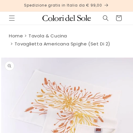
Vai
Spedizione gratis in Italia da € 99,00
direttamente
ai contenuti
Carrello
Home
Tavola & Cucina
Tovaglietta Americana Spighe (Set Di 2)
Passa alle
informazioni
sul
prodotto