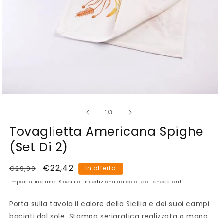
Apri
contenuti
su
multimediali
1
/
3
1
in
Tovaglietta Americana Spighe
finestra
modale
(Set Di 2)
Prezzo
Prezzo
€22,42
€29,90
In offerta
di
scontato
Imposte incluse.
Spese di spedizione
calcolate al check-out.
listino
Porta sulla tavola il calore della Sicilia e dei suoi campi
baciati dal sole. Stampa serigrafica realizzata a mano