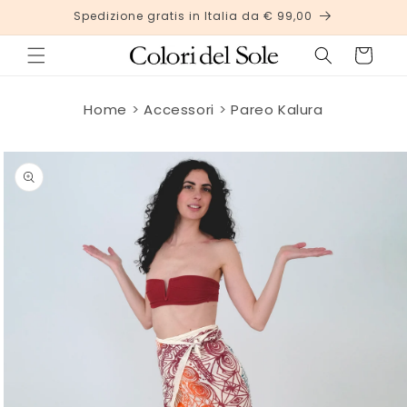
Vai
Spedizione gratis in Italia da € 99,00
direttamente
ai contenuti
Carrello
Home
Accessori
Pareo Kalura
Passa alle
informazioni
sul
prodotto