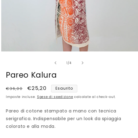
Apri
contenuti
su
multimediali
1
/
4
1
in
Pareo Kalura
finestra
modale
Prezzo
Prezzo
€25,20
€36,00
Esaurito
di
scontato
Imposte incluse.
Spese di spedizione
calcolate al check-out.
listino
Pareo di cotone stampato a mano con tecnica
serigrafica. Indispensabile per un look da spiaggia
colorato e alla moda.