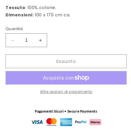
Tessuto
: 100% cotone.
Dimensioni:
100 x 170 cm ca.
Quantità
Diminuisci
Aumenta
quantità
quantità
per
per
Esaurito
Pareo
Pareo
Kalura
Kalura
Altre opzioni di pagamento
Pagamenti Sicuri • Secure Payments