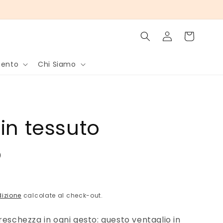
Accedi
Carrello
mento
Chi Siamo
in tessuto
o
dizione
calcolate al check-out.
reschezza in ogni gesto: questo ventaglio in