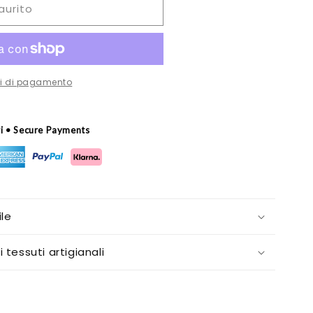
aurito
oni di pagamento
ri • Secure Payments
le
i tessuti artigianali