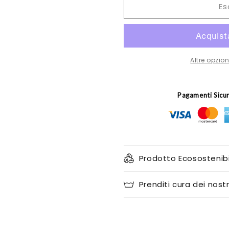
Es
Ventaglio
Ventaglio
in
in
tessuto
tessuto
Masculino
Masculino
Altre opzi
Pagamenti Sicu
Prodotto Ecosostenibi
Prenditi cura dei nostr