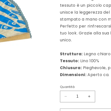
tessuto è un piccolo cap
unisce la leggerezza del 
stampato a mano con moti
Perfetto per rinfrescarsi
tuo look. Grazie alla su
unico.
Struttura:
Legno chiaro
Tessuto:
Lino 100%
Chiusura:
Pieghevole, p
Dimensioni:
Aperto ca. 
Quantità
Diminuisci
Aumenta
quantità
quantità
per
per