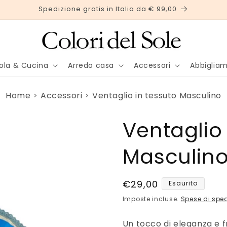
Spedizione gratis in Italia da € 99,00
ola & Cucina
Arredo casa
Accessori
Abbiglia
Home
Accessori
Ventaglio in tessuto Masculino
Ventaglio 
Masculin
Prezzo
€29,00
Esaurito
di
Imposte incluse.
Spese di spe
listino
Un tocco di eleganza e f